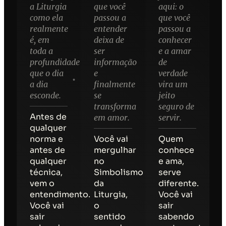
a Liturgia
que você
aqui: o
como ela
passou a
que você
realmente
entender
passou a
é, em
deixa de
conhecer
toda a
ser
e a amar
profundidade
informação
de
que o dia
e
verdade
a dia
finalmente
vira um
esconde.
se
jeito
transforma
seguro de
Antes de
em amor.
servir.
qualquer
norma e
Você vai
Quem
antes de
mergulhar
conhece
qualquer
no
e ama,
técnica,
Simbolismo
serve
vem o
da
diferente.
entendimento.
Liturgia,
Você vai
Você vai
o
sair
sair
sentido
sabendo