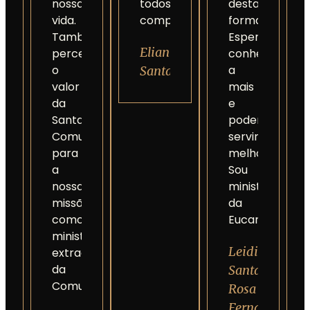
nossa
todos
desta
vida.
compreendem.
formação.
Também
Espero
Eliani
percebemos
conhecer
o
a
Santana
valor
mais
da
e
Santa
poder
Comunhão
servir
para
melhor.
a
Sou
nossa
ministra
missão
da
como
Eucaristia.
ministro
Leidimar
extraordinário
da
Santa
Comunhão.
Rosa
Fernandes