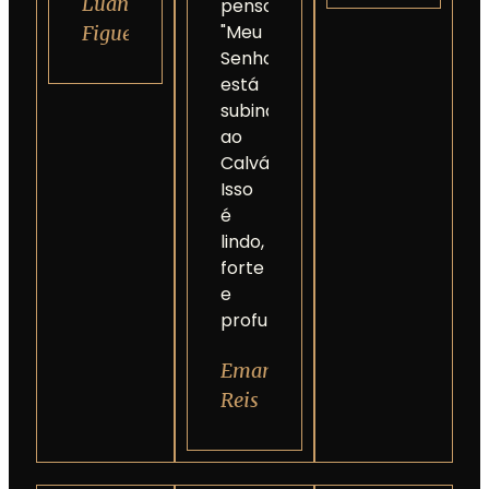
Luan
penso:
"Meu
Figueireto
Senhor
está
subindo
ao
Calvário".
Isso
é
lindo,
forte
e
profundo.
Emanuelle
Reis