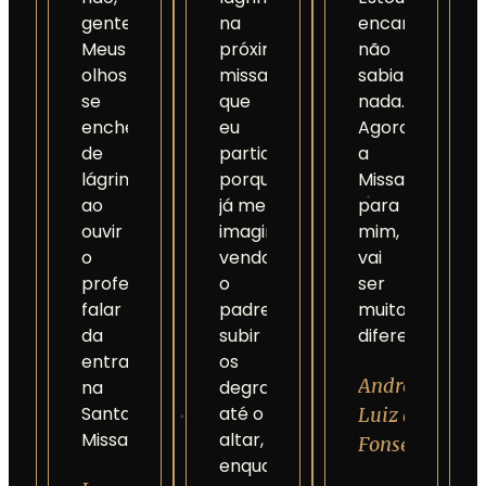
gente.
na
encantado,
Meus
próxima
não
olhos
missa
sabia
se
que
nada.
encheram
eu
Agora
de
participar,
a
lágrimas
porque
Missa,
ao
já me
para
ouvir
imagino
mim,
o
vendo
vai
professor
o
ser
falar
padre
muito
da
subir
diferente.
entrada
os
André
na
degraus
Santa
até o
Luiz da
Missa.
altar,
Fonseca
enquanto