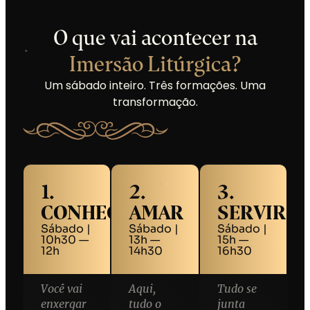
O que vai acontecer na
Imersão Litúrgica?
Um sábado inteiro. Três formações. Uma
transformação.
1.
2.
3.
CONHECER
AMAR
SERVIR
Sábado |
Sábado |
Sábado |
10h30 —
13h —
15h —
12h
14h30
16h30
Você vai
Aqui,
Tudo se
enxergar
tudo o
junta