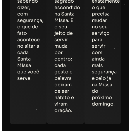
sabendo
sagrado
exatamente
dizer,
escondido
o que
com
na Santa
precisa
segurança,
Missa. E
mudar
o que de
o seu
no seu
fato
jeito de
serviço
acontece
servir
para
no altar a
muda
servir
cada
por
com
Santa
dentro:
ainda
Missa
cada
mais
que você
gesto e
segurança
serve.
palavra
e zelo já
deixam
na Missa
de ser
do
hábito e
próximo
viram
domingo.
oração.