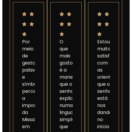
Por
O
Estou
meio
que
muito
de
mais
satisfeita
gestos,
gosto
com
palavras
é a
as
e
maneira
orientações
símbolos,
que o
que o
percebemos
senhor
senhor
a
explica,
está
importância
numa
nos
da
linguagem
dando
Missa
simples
no
em
que
início