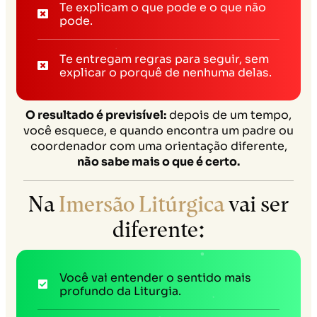
Te explicam o que pode e o que não
pode.
Te entregam regras para seguir, sem
explicar o porquê de nenhuma delas.
O resultado é previsível:
depois de um tempo,
você esquece, e quando encontra um padre ou
coordenador com uma orientação diferente,
não sabe mais o que é certo.
Na
Imersão Litúrgica
vai ser
diferente:
Você vai entender o sentido mais
profundo da Liturgia.