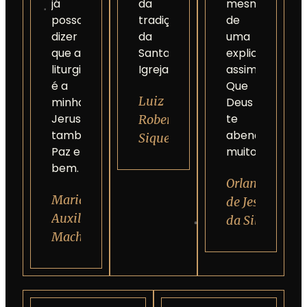
já
da
mesmo
posso
tradição
de
dizer
da
uma
que a
Santa
explicação
liturgia
Igreja.
assim.
é a
Que
Luiz
minha
Deus
Jerusalém
te
Roberto
também.
abençoe
Siqueira
Paz e
muito.
bem.
Orlanda
Maria
de Jesus
Auxiliadora
da Silva
Machado