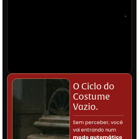
O Ciclo do
Costume
Vazio.
Sem perceber, você
QUERO VIVER
vai entrando num
A SANTA MISSA
modo automático