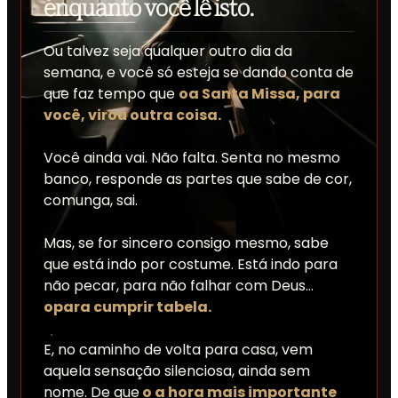
enquanto você lê isto.
Ou talvez seja qualquer outro dia da
semana, e você só esteja se dando conta de
que faz tempo que
oa Santa Missa, para
você, virou outra coisa.
Você ainda vai. Não falta. Senta no mesmo
banco, responde as partes que sabe de cor,
comunga, sai.
Mas, se for sincero consigo mesmo, sabe
que está indo por costume. Está indo para
não pecar, para não falhar com Deus…
opara cumprir tabela.
E, no caminho de volta para casa, vem
aquela sensação silenciosa, ainda sem
nome. De que
o a hora mais importante