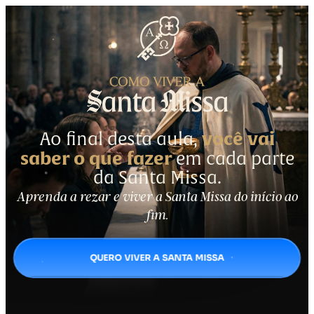
você vai
Ao final desta aula,
saber o que fazer
em cada parte
da Santa Missa.
Aprenda a rezar e viver a Santa Missa do início ao
fim.
QUERO VIVER A SANTA MISSA